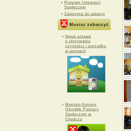
Program Integracji
Społecznej
Zwierzęta do adopcji
Musisz zobaczyć
Nowa ustawa
o utrzymaniu
czystości i porządku
w gminach
Miejsko-Gminny
Ośrodek Pomocy
Społecznej w
Chodczu