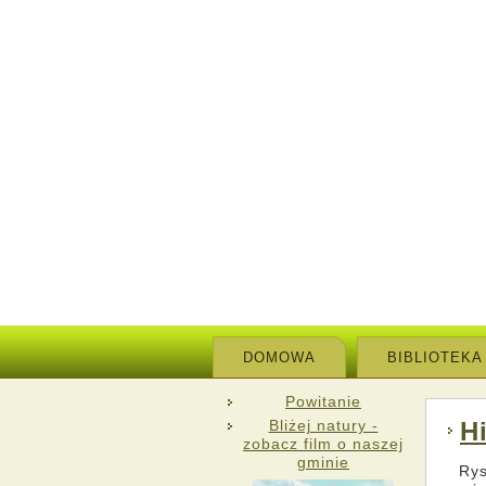
DOMOWA
BIBLIOTEKA
Powitanie
Bliżej natury -
H
zobacz film o naszej
gminie
Rys