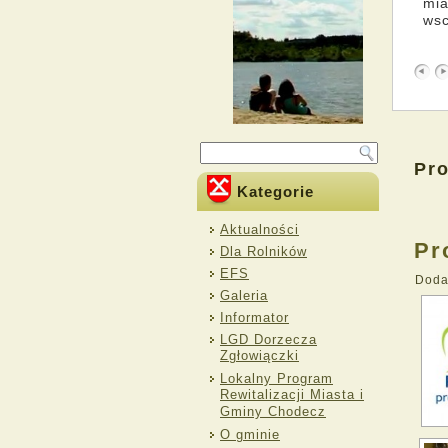
mia
wsc
Pro
Kategorie
Aktualności
Pr
Dla Rolników
EFS
Dod
Galeria
Informator
LGD Dorzecza
Zgłowiączki
Lokalny Program
Rewitalizacji Miasta i
Gminy Chodecz
O gminie