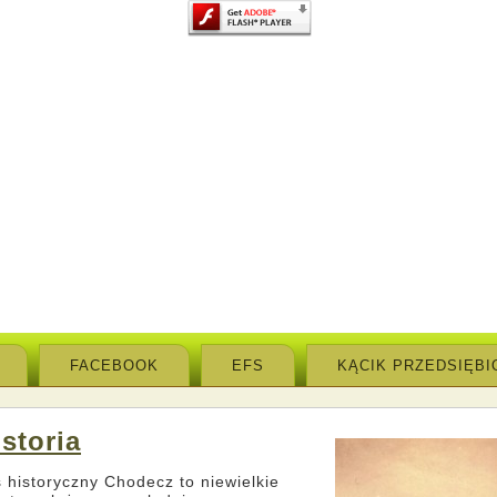
FACEBOOK
EFS
KĄCIK PRZEDSIĘBI
istoria
 historyczny Chodecz to niewielkie