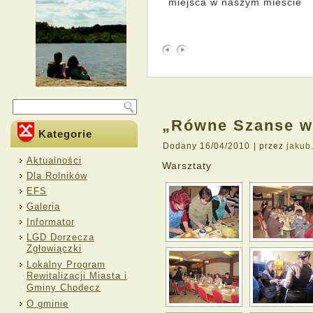
miejsca w naszym mieście
„Równe Szanse w
Kategorie
Dodany
16/04/2010
|
przez
jakub
Aktualności
Warsztaty
Dla Rolników
EFS
Galeria
Informator
LGD Dorzecza
Zgłowiączki
Lokalny Program
Rewitalizacji Miasta i
Gminy Chodecz
O gminie