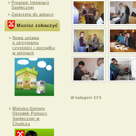
Program Integracji
Społecznej
Zwierzęta do adopcji
Musisz zobaczyć
Nowa ustawa
o utrzymaniu
czystości i porządku
w gminach
W kategorii
EFS
Miejsko-Gminny
Ośrodek Pomocy
Społecznej w
Chodczu